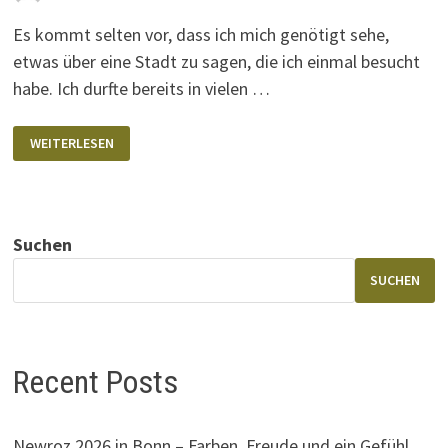
Es kommt selten vor, dass ich mich genötigt sehe,
etwas über eine Stadt zu sagen, die ich einmal besucht
habe. Ich durfte bereits in vielen …
MIT
WEITERLESEN
DER
OLYMPUS
EM10-
MKIV
IN
VENEDIG
Suchen
SUCHEN
Recent Posts
Newroz 2026 in Bonn – Farben, Freude und ein Gefühl